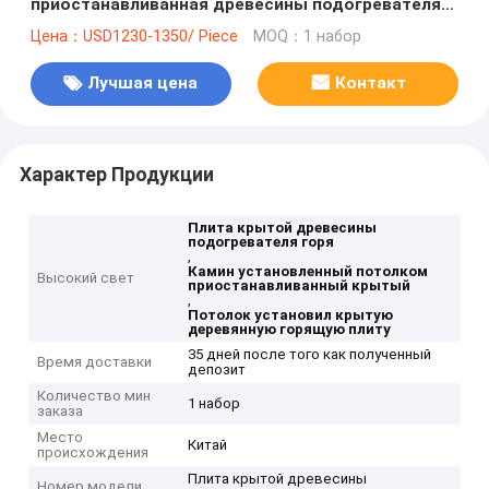
приостанавливанная древесины подогревателя
камина плита крытой горя
Цена：USD1230-1350/ Piece
MOQ：1 набор
Лучшая цена
Контакт
Характер Продукции
Плита крытой древесины
подогревателя горя
,
Камин установленный потолком
Высокий свет
приостанавливанный крытый
,
Потолок установил крытую
деревянную горящую плиту
35 дней после того как полученный
Время доставки
депозит
Количество мин
1 набор
заказа
Место
Китай
происхождения
Плита крытой древесины
Номер модели