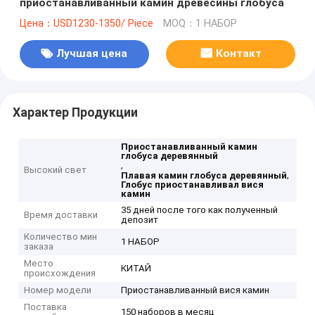
приостанавливанный камин древесины глобуса
Цена：USD1230-1350/ Piece
MOQ：1 НАБОР
Лучшая цена
Контакт
Характер Продукции
Приостанавливанный камин
глобуса деревянный
,
Высокий свет
,
Плавая камин глобуса деревянный
Глобус приостанавливал вися
камин
35 дней после того как полученный
Время доставки
депозит
Количество мин
1 НАБОР
заказа
Место
КИТАЙ
происхождения
Номер модели
Приостанавливанный вися камин
Поставка
150 наборов в месяц