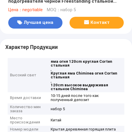
подогревателя черной Freestanding стальной
горя
Цена：negotiable
MOQ：набор 5
Лучшая цена
Контакт
Характер Продукции
яма огня 120cm круглая Corten
стальная
,
Круглая яма Chiminea огня Corten
Высокий свет
стальная
,
120cm высокое выдерживая
стальное Chiminea
10-15 дней после того как
Время доставки
полученный депозит
Количество мин
набор 5
заказа
Место
Китай
происхождения
Номер модели
Крытая деревянная горящая плита